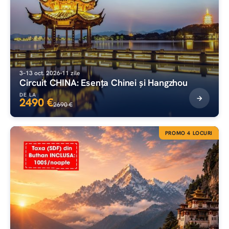
3–13 oct. 2026
11 zile
Circuit CHINA: Esența Chinei și Hangzhou
DE LA
2490 €
2690 €
PROMO 4 LOCURI