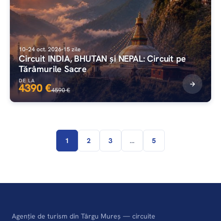
10–24 oct. 2026
15 zile
Circuit INDIA, BHUTAN și NEPAL: Circuit pe
Tărâmurile Sacre
DE LA
4390 €
4590 €
1
2
3
…
5
Agenție de turism din Târgu Mureș — circuite