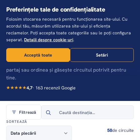
Skip
Preferințele tale de confidențialitate
to
Folosim stocarea necesară pentru funcționarea site-ului. Cu
main
acordul tău, măsurăm utilizarea site-ului și eficiența
content
reclamelor. Poți accepta toate categoriile sau le poți configura
Acasă
Circuite
separat.
Detalii despre cookie-uri
.
Circuite cu însoțitor de grup
Toate plecările noastre, dintr-o privire — din Islanda
Acceptă toate
Setări
până în Patagonia. Alege luna, destinația, opțiunea de
partaj sau ordinea și găsește circuitul potrivit pentru
tine.
4,7
· 163 recenzii Google
★★★★★
Search
Filtrează
for:
SORTEAZĂ
58
de circuite