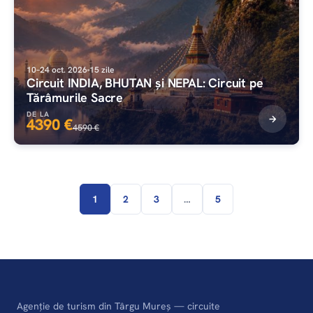
10–24 oct. 2026
15 zile
Circuit INDIA, BHUTAN și NEPAL: Circuit pe
Tărâmurile Sacre
DE LA
4390 €
4590 €
1
2
3
…
5
Agenție de turism din Târgu Mureș — circuite