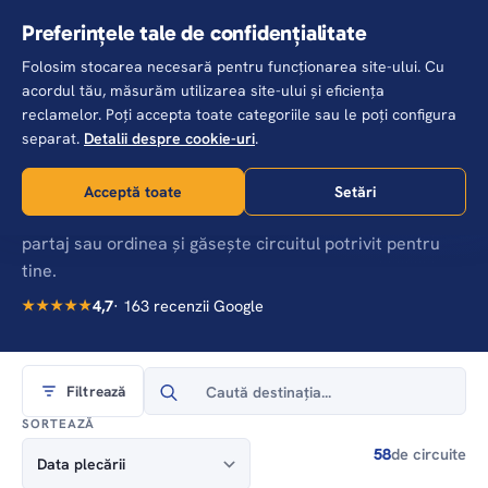
Skip
Preferințele tale de confidențialitate
to
Folosim stocarea necesară pentru funcționarea site-ului. Cu
main
acordul tău, măsurăm utilizarea site-ului și eficiența
content
reclamelor. Poți accepta toate categoriile sau le poți configura
Acasă
Circuite
separat.
Detalii despre cookie-uri
.
Circuite cu însoțitor de grup
Toate plecările noastre, dintr-o privire — din Islanda
Acceptă toate
Setări
până în Patagonia. Alege luna, destinația, opțiunea de
partaj sau ordinea și găsește circuitul potrivit pentru
tine.
4,7
· 163 recenzii Google
★★★★★
Search
Filtrează
for:
SORTEAZĂ
58
de circuite