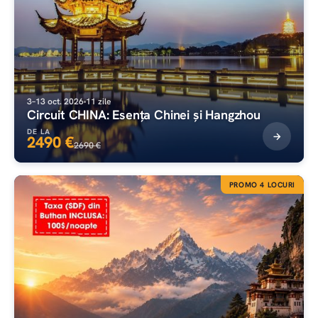
3–13 oct. 2026
11 zile
Circuit CHINA: Esența Chinei și Hangzhou
DE LA
2490 €
2690 €
PROMO 4 LOCURI