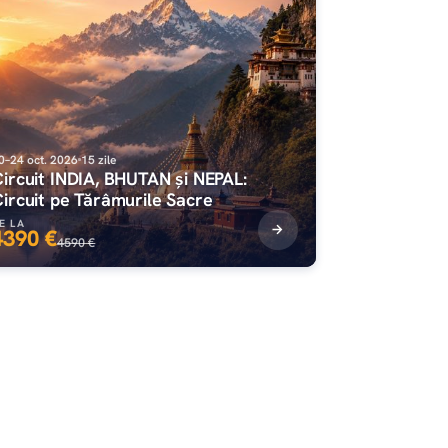
0–24 oct. 2026
15 zile
ircuit INDIA, BHUTAN și NEPAL:
ircuit pe Tărâmurile Sacre
E LA
4390 €
4590 €