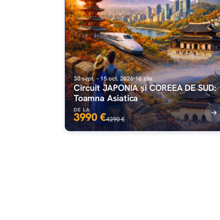
30 sept. – 15 oct. 2026
16 zile
Circuit JAPONIA și COREEA DE SUD:
Toamna Asiatica
DE LA
3990 €
4290 €