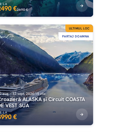
E LA
2490 €
2690 €
ULTIMUL LOC
PARTAJ DOAMNA
0 aug. – 13 sept. 2026
15 zile
Croazieră ALASKA și Circuit COASTA
DE VEST SUA
E LA
3990 €