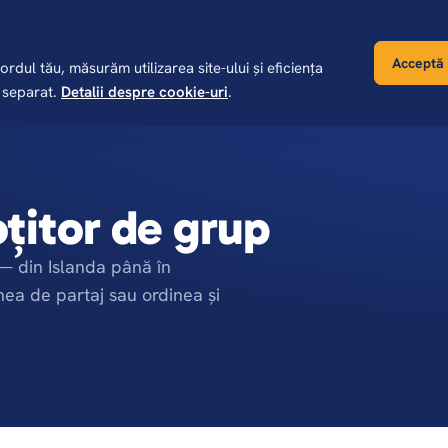
Acceptă 
dul tău, măsurăm utilizarea site-ului și eficiența
ția lunii
Destinații
Calendar plecări
Sejururi
Jurnal
a separat.
Detalii despre cookie-uri
.
oțitor de grup
 — din Islanda până în
nea de partaj sau ordinea și