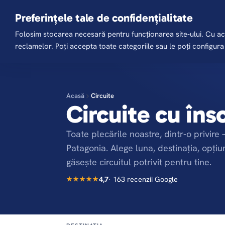
Skip
agentie@holidaytourmures.ro
0774 648 732
0753 099 869
Preferințele tale de confidențialitate
to
Folosim stocarea necesară pentru funcționarea site-ului. Cu acor
main
Acasă
Promo
reclamelor. Poți accepta toate categoriile sau le poți configur
content
Acasă
Circuite
Circuite cu îns
Toate plecările noastre, dintr-o privire
Patagonia. Alege luna, destinația, opțiu
găsește circuitul potrivit pentru tine.
4,7
· 163 recenzii Google
★★★★★