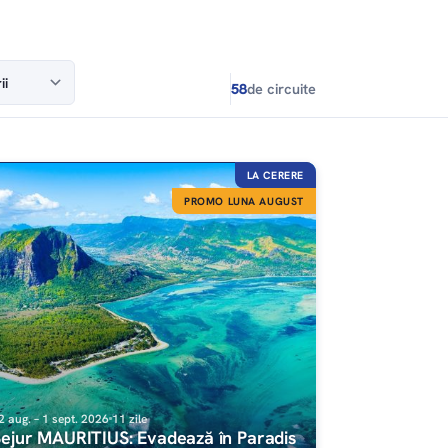
58
de circuite
LA CERERE
PROMO LUNA AUGUST
2 aug. – 1 sept. 2026
11 zile
ejur MAURITIUS: Evadează în Paradis