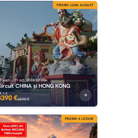
PROMO LUNA AUGUST
5 sept. – 11 oct. 2026
17 zile
Circuit CHINA și HONG KONG
E LA
3390 €
3690 €
PROMO 4 LOCURI