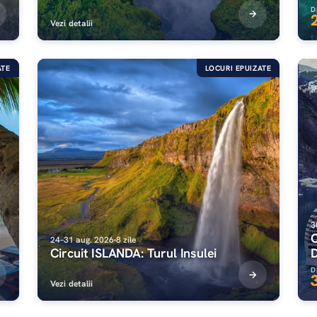
D
Vezi detalii
ATE
LOCURI EPUIZATE
3
24–31 aug. 2026
8 zile
Circuit ISLANDA: Turul Insulei
D
Vezi detalii