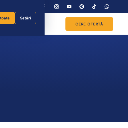
4,7
★
163 recenzii
toate
Setări
Despre noi
Contact
CERE OFERTĂ