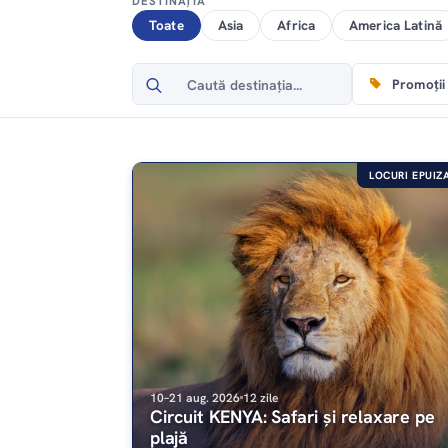
DESTINAȚIA
Toate
Asia
Africa
America Latină
Search
Promoții
for:
LOCURI EPUIZ
10–21 aug. 2026
12 zile
Circuit KENYA: Safari și relaxare pe
plajă