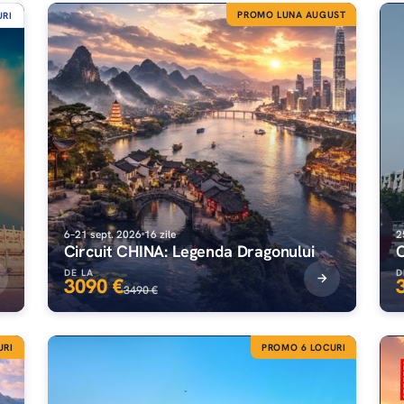
PROMO LUNA AUGUST
URI
6–21 sept. 2026
16 zile
2
Circuit CHINA: Legenda Dragonului
DE LA
D
3090 €
3490 €
URI
PROMO 6 LOCURI