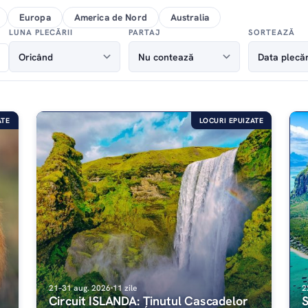
Europa
America de Nord
Australia
LUNA PLECĂRII
PARTAJ
SORTEAZĂ
ATE
LOCURI EPUIZATE
21–31 aug. 2026
11 zile
2
Circuit ISLANDA: Ținutul Cascadelor
S