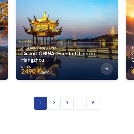
3–13 oct. 2026
11 zile
1
Circuit CHINA: Esența Chinei și
C
Hangzhou
C
DE LA
D
2490 €
2690 €
1
2
3
…
5